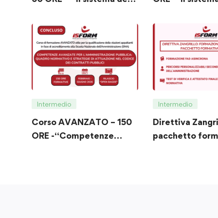
appalti pubblici: dalla
avanzato dei co
programmazione
pubblici:
all’esecuzione del
programmazion
contratto”
affidamento,
digitalizzazion
esecuzione”
Intermedio
Intermedio
Corso AVANZATO – 150
Direttiva Zangri
ORE -“Competenze
pacchetto form
avanzate per
personalizzato 
l’amministrazione
pubblica: quadro
normativo e strategie di
attuazione nel Codice
dei Contratti Pubblici”