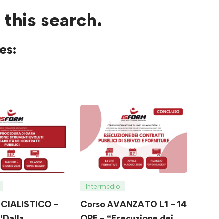
 this search.
es:
Intermedio
ECIALISTICO –
Corso AVANZATO L1 – 14
“Dalla
ORE – “Esecuzione dei