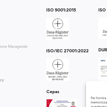
ISO 9001:2015
ISO
zione Manageriale
DU
ISO/IEC 27001:2022
icy
Cepas
Per fornire
memorizzar
queste tec