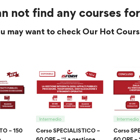
n not find any courses for
u may want to check Our Hot Cours
Intermedio
Intermedio
O – 150
Corso SPECIALISTICO –
Corso SP
a
60 ORE – “La gestione
60 ORE – 