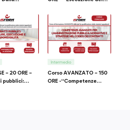
 di gara
Contratti Pubblici di
zione: strumenti
Servizi e Forniture”
responsabilità
tti pubblici”
Intermedio
E – 20 ORE –
Corso AVANZATO – 150
 pubblici:
ORE -“Competenze
, esecuzione e
avanzate per
ilità”
l’amministrazione
pubblica: normative e
strategie nel Codice dei
Contratti”