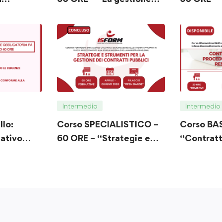
ntratti
integrata degli appalti
procedura
pubblici: procedure,
all’esecu
e,
trasparenza,
evoluti e 
digitalizzazione e
nei contra
e ed
strumenti operativi”
Intermedio
Intermedio
llo:
Corso SPECIALISTICO –
Corso BAS
ativo
60 ORE – “Strategie e
“Contratti
da 40 ore
Strumenti per la
procedure
Gestione dei Contratti
responsab
Pubblici”