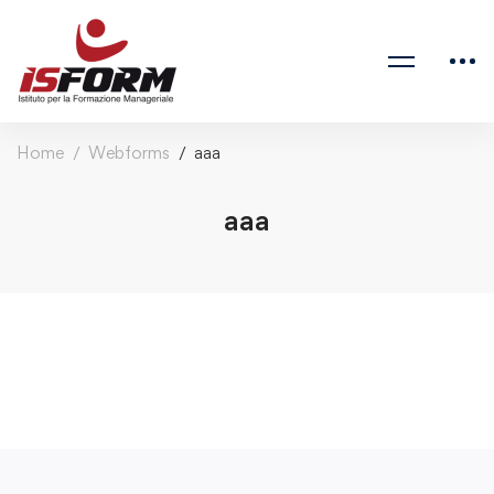
Home
Webforms
aaa
aaa