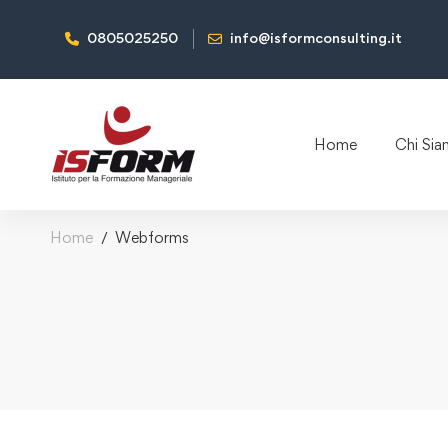
0805025250
info@isformconsulting.it
Home
Chi Si
Home
Webforms