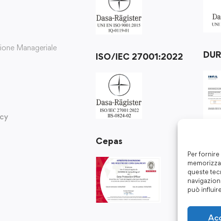
zione Manageriale
DU
ISO/IEC 27001:2022
icy
Cepas
Per fornire
memorizzar
queste tec
navigazione
può influir
Ac