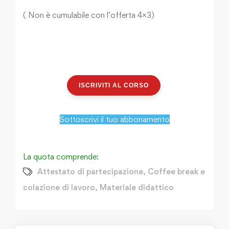
( Non è cumulabile con l’offerta 4×3)
ISCRIVITI AL CORSO
Sottoscrivi il tuo abbonamento
La quota comprende:
Attestato di partecipazione
,
Coffee break e
colazione di lavoro
,
Materiale didattico