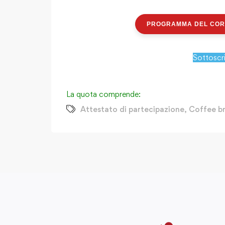
PROGRAMMA DEL CO
Sottoscr
La quota comprende:
Attestato di partecipazione
,
Coffee br