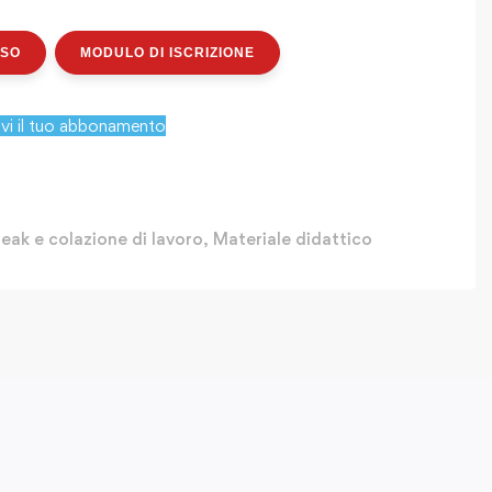
RSO
MODULO DI ISCRIZIONE
ivi il tuo abbonamento
eak e colazione di lavoro
,
Materiale didattico