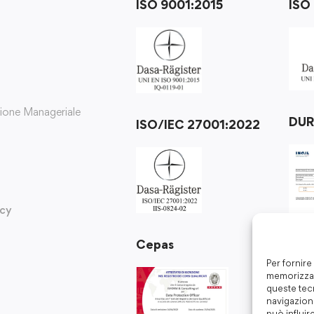
ISO 9001:2015
ISO
zione Manageriale
DU
ISO/IEC 27001:2022
icy
Cepas
Per fornire
memorizzar
queste tec
navigazione
può influir