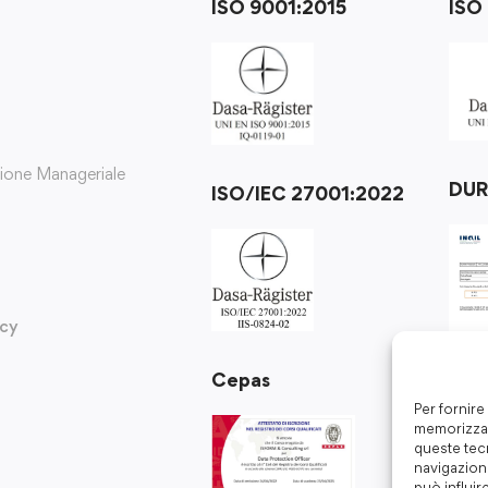
ISO 9001:2015
ISO
zione Manageriale
DU
ISO/IEC 27001:2022
icy
Cepas
Per fornire
memorizzar
queste tec
navigazione
può influir