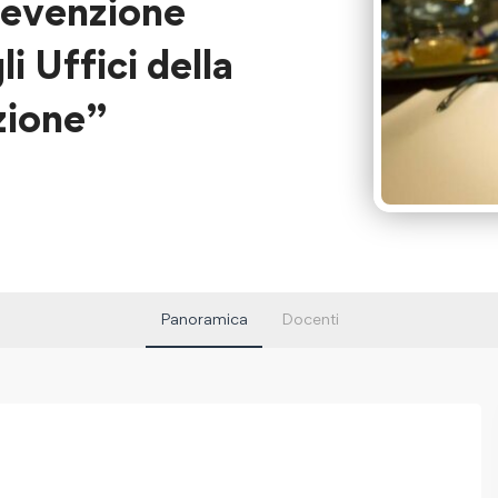
prevenzione
i Uffici della
zione”
Panoramica
Docenti