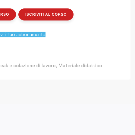
ORSO
ISCRIVITI AL CORSO
ivi il tuo abbonamento
eak e colazione di lavoro
,
Materiale didattico