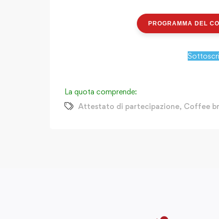
PROGRAMMA DEL C
Sottoscr
La quota comprende:
Attestato di partecipazione
,
Coffee br