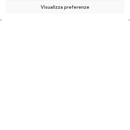
Visualizza preferenze
ISFORM & Consulting srl - Istituto per la Formazione
Manageriale
P.IVA 07607700726
Via Guido Dorso, 75, Bari
080 5025250