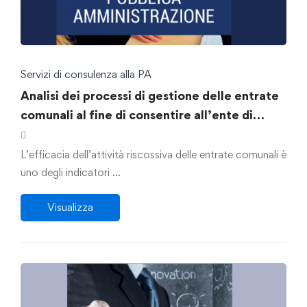
Servizi di consulenza alla PA
Analisi dei processi di gestione delle entrate
comunali al fine di consentire all’ente di
identificare le criticità e identificare le
soluzioni per ottimizzare le risorse e
L’efficacia dell’attività riscossiva delle entrate comunali è
velocizzare le attività di riscossione
uno degli indicatori …
Visualizza