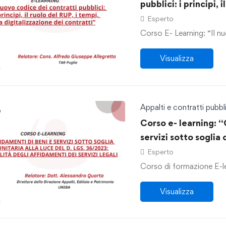
pubblici: i principi, 
digitalizzazione dei
Esperto
Corso E- Learning: “Il nu
Visualizza
Appalti e contratti pubbli
Corso e- learning: “
servizi sotto soglia 
36/2023: le modalità
Esperto
legali.”
Corso di formazione E-lea
Visualizza