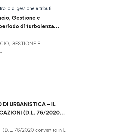
rollo di gestione e tributi
cio, Gestione e
periodo di turbolenza
aria e in coerenza con il PNRR
 direzione per progetti nel
ANCIO, GESTIONE E
sabilità di risultato, la
NTAZIONE …
 evoluzione normativa e
 contabile”
DI URBANISTICA – IL
AZIONI (D.L. 76/2020
120/2020)
ni (D.L. 76/2020 convertito in L.