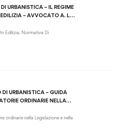
DI URBANISTICA – IL REGIME
 EDILIZIA – AVVOCATO A. L.
In Edilizia. Normativa Di
 DI URBANISTICA – GUIDA
ATORIE ORDINARIE NELLA
LLA PRASSI DOPO IL DL
 2021
ie ordinarie nella Legislazione e nella