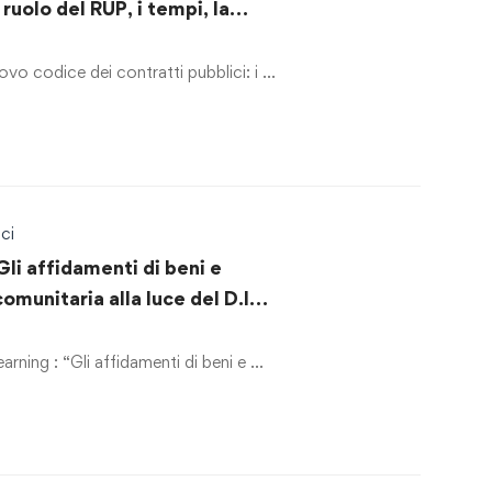
il ruolo del RUP, i tempi, la
 contratti”.
ovo codice dei contratti pubblici: i …
ci
Gli affidamenti di beni e
comunitaria alla luce del D.lgs.
 degli affidamenti dei servizi
rning : “Gli affidamenti di beni e …