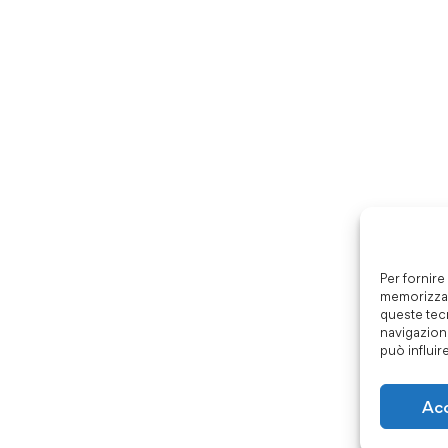
Per fornire
memorizzar
queste tec
navigazione
può influir
Ac