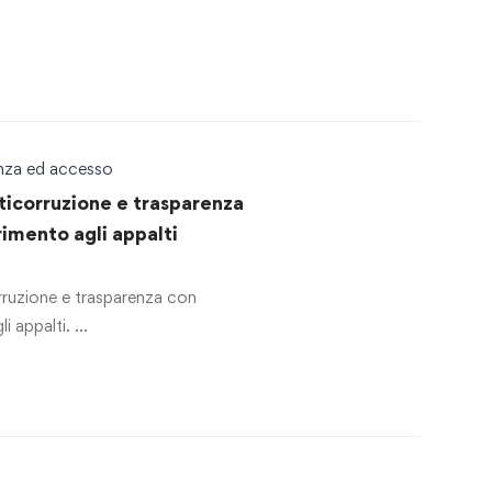
enza ed accesso
ticorruzione e trasparenza
rimento agli appalti
rruzione e trasparenza con
li appalti. …