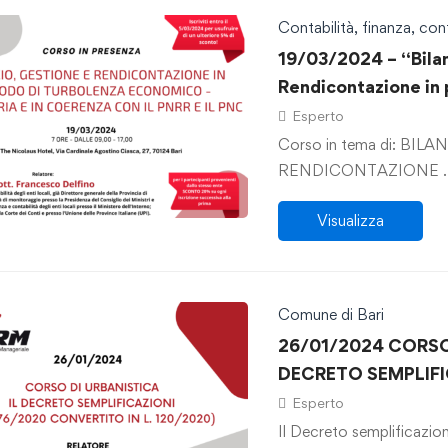
Contabilità, finanza, cont
19/03/2024 – “Bilan
Rendicontazione in 
economico – finanzi
Esperto
e il PNC: compiti di
Corso in tema di: BIL
contesto delle respon
RENDICO
revisione del TUEL,
Visualizza
filosofia del diritto
Comune di Bari
26/01/2024 CORSO 
DECRETO SEMPLIFIC
CONVERTITO IN L. 
Esperto
Il Decreto semplificazio