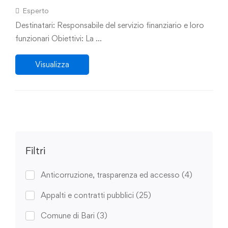
e-fattura: la corretta gestione dei tempi di
Esperto
pagamento”
Destinatari: Responsabile del servizio finanziario e loro
funzionari Obiettivi: La …
Visualizza
Filtri
Anticorruzione, trasparenza ed accesso
(4)
Appalti e contratti pubblici
(25)
Comune di Bari
(3)