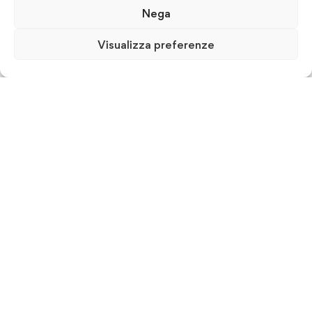
Nega
Visualizza preferenze
ISFORM & Consulting srl - Istituto per la Formazione
Manageriale
P.IVA 07607700726