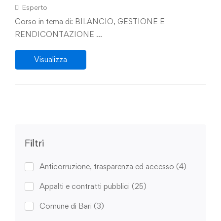
economico – finanziaria e in coerenza con il
Esperto
PNRR e il PNC: compiti di direzione per
Corso in tema di: BILANCIO, GESTIONE E
progetti nel contesto delle responsabilità di
RENDICONTAZIONE …
risultato, la revisione del TUEL, evoluzione
Visualizza
normativa e filosofia del diritto contabile”
Filtri
Anticorruzione, trasparenza ed accesso
(4)
Appalti e contratti pubblici
(25)
Comune di Bari
(3)