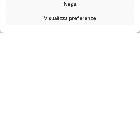
Nega
Visualizza preferenze
ISFORM & Consulting srl - Istituto per la Formazione
Manageriale
P.IVA 07607700726
Via Guido Dorso, 75, Bari