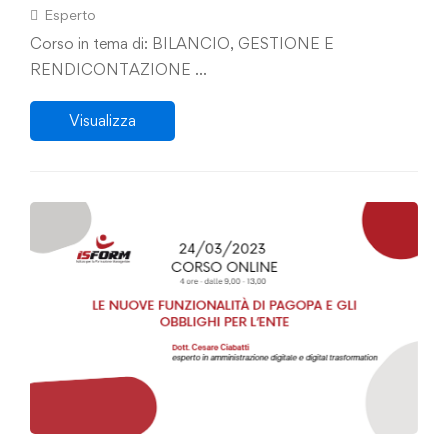
economico – finanziaria e in coerenza con il
Esperto
PNRR e il PNC: compiti di direzione per
Corso in tema di: BILANCIO, GESTIONE E
progetti nel contesto delle responsabilità di
RENDICONTAZIONE …
risultato, la revisione del TUEL, evoluzione
Visualizza
normativa e filosofia del diritto contabile”