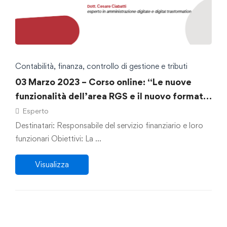
Contabilità, finanza, controllo di gestione e tributi
03 Marzo 2023 – Corso online: “Le nuove
funzionalità dell’area RGS e il nuovo formato
e-fattura: la corretta gestione dei tempi di
Esperto
pagamento”
Destinatari: Responsabile del servizio finanziario e loro
funzionari Obiettivi: La …
Visualizza