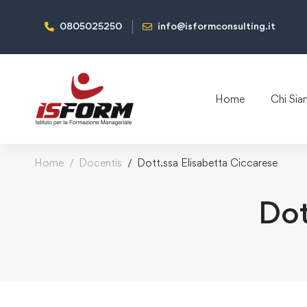
0805025250
info@isformconsulting.it
Home
Chi Si
Home
Docentis
Dott.ssa Elisabetta Ciccarese
Dot