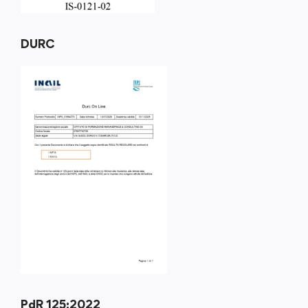
DURC
PdR 125:2022