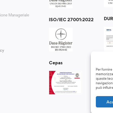
zione Manageriale
DU
ISO/IEC 27001:2022
icy
Cepas
Per fornire
memorizzar
queste tec
navigazione
può influir
Ac