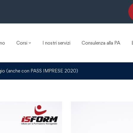
amo
Corsi
I nostri servizi
Consulenza alla PA
aggio (anche con PASS IMPRESE 2020)
Master Onli
(anche con