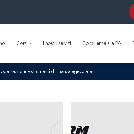
amo
Corsi
I nostri servizi
Consulenza alla PA
rogettazione e strumenti di finanza agevolata
Master e-le
Europrogett