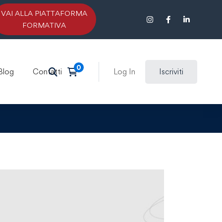
VAI ALLA PIATTAFORMA
FORMATIVA
Blog
Contatti
Log In
Iscriviti
arning in
azione e strumenti