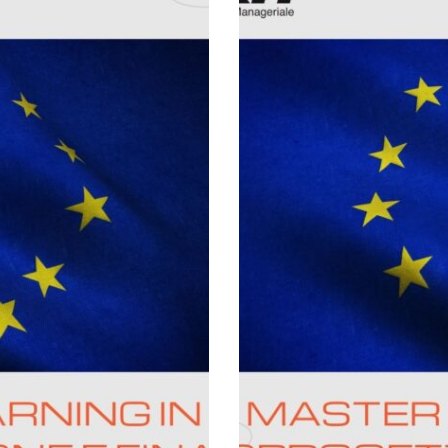
di finanza 
0
€
0
€
.00
.00