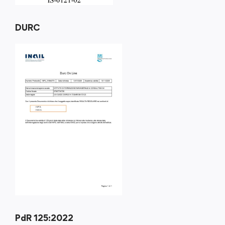
DURC
PdR 125:2022