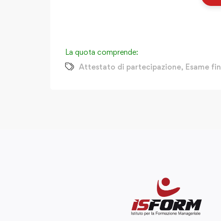
La quota comprende:
Attestato di partecipazione
,
Esame fin