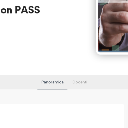
con PASS
Panoramica
Docenti