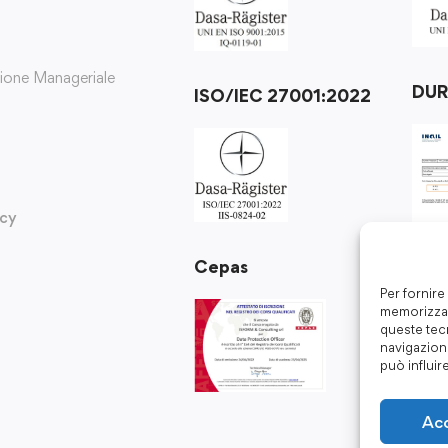
zione Manageriale
DU
ISO/IEC 27001:2022
icy
Cepas
Per fornire
memorizzar
queste tec
navigazione
può influir
Ac