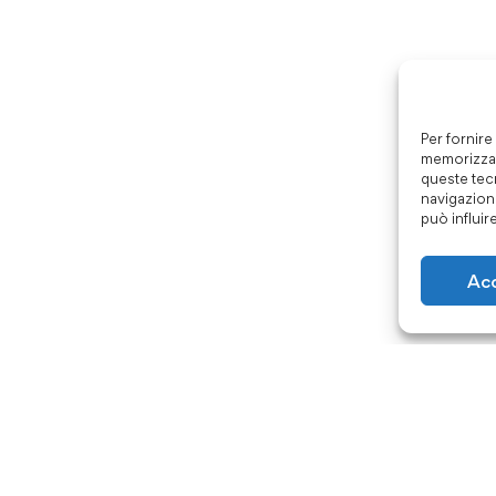
Per fornire
memorizzar
queste tec
navigazione
può influir
Ac
ISO 9001:2015
ISO