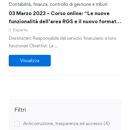
Contabilità, finanza, controllo di gestione e tributi
03 Marzo 2023 – Corso online: “Le nuove
funzionalità dell’area RGS e il nuovo formato
e-fattura: la corretta gestione dei tempi di
Esperto
pagamento”
Destinatari: Responsabile del servizio finanziario e loro
funzionari Obiettivi: La …
Visualizza
Filtri
Anticorruzione, trasparenza ed accesso
(4)