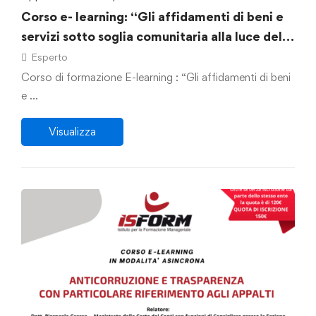
Corso e- learning: “Gli affidamenti di beni e
servizi sotto soglia comunitaria alla luce del
D.lgs. 36/2023: le modalità degli affidamenti
Esperto
dei servizi legali.”
Corso di formazione E-learning : “Gli affidamenti di beni
e …
Visualizza