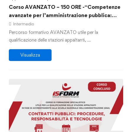
Corso AVANZATO – 150 ORE -“Competenze
avanzate per l’amministrazione pubblica:
normative e strategie nel Codice dei
Intermedio
Contratti”
Percorso formativo AVANZATO utile per la
qualificazione delle stazioni appaltanti, …
Visualizza