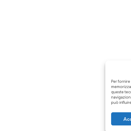
Per fornire
memorizzar
queste tec
navigazione
può influir
Ac