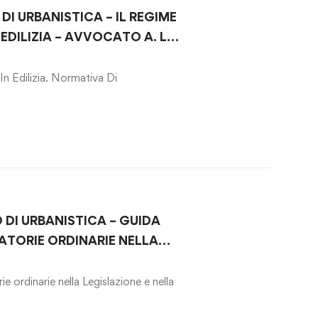
DI URBANISTICA – IL REGIME
 EDILIZIA – AVVOCATO A. L.
In Edilizia. Normativa Di
 DI URBANISTICA – GUIDA
ATORIE ORDINARIE NELLA
LLA PRASSI DOPO IL DL
 2021
ie ordinarie nella Legislazione e nella