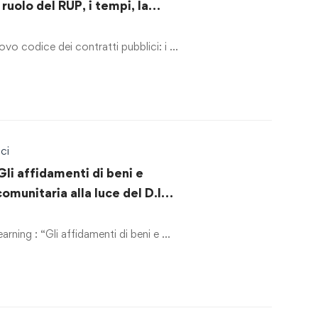
il ruolo del RUP, i tempi, la
 contratti”.
ovo codice dei contratti pubblici: i …
ci
Gli affidamenti di beni e
comunitaria alla luce del D.lgs.
 degli affidamenti dei servizi
rning : “Gli affidamenti di beni e …