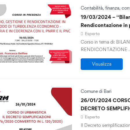
Contabilità, finanza, cont
19/03/2024 – “Bilan
Rendicontazione in 
economico – finanzi
Esperto
e il PNC: compiti di
Corso in tema di: BIL
contesto delle respon
RENDICO
revisione del TUEL,
Visualizza
filosofia del diritto
Comune di Bari
26/01/2024 CORSO 
DECRETO SEMPLIFIC
CONVERTITO IN L. 
Esperto
Il Decreto semplificazio