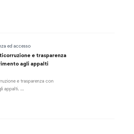
enza ed accesso
ticorruzione e trasparenza
rimento agli appalti
rruzione e trasparenza con
li appalti. …