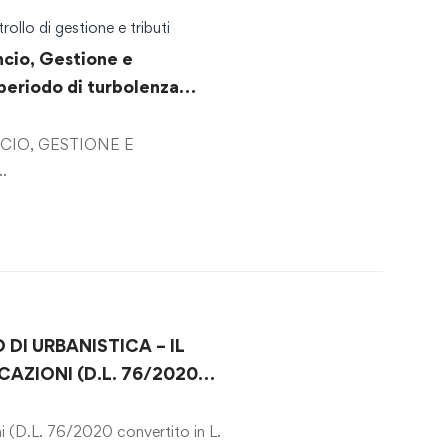
rollo di gestione e tributi
cio, Gestione e
periodo di turbolenza
aria e in coerenza con il PNRR
 direzione per progetti nel
ANCIO, GESTIONE E
sabilità di risultato, la
NTAZIONE …
 evoluzione normativa e
 contabile”
DI URBANISTICA – IL
AZIONI (D.L. 76/2020
120/2020)
ni (D.L. 76/2020 convertito in L.