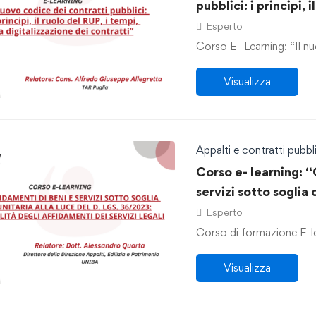
pubblici: i principi, 
digitalizzazione dei
Esperto
Corso E- Learning: “Il nu
Visualizza
Appalti e contratti pubbli
Corso e- learning: “
servizi sotto soglia 
36/2023: le modalità
Esperto
legali.”
Corso di formazione E-lea
Visualizza