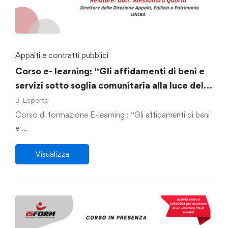
Appalti e contratti pubblici
Corso e- learning: “Gli affidamenti di beni e
servizi sotto soglia comunitaria alla luce del
D.lgs. 36/2023: le modalità degli affidamenti
Esperto
dei servizi legali.”
Corso di formazione E-learning : “Gli affidamenti di beni
e …
Visualizza