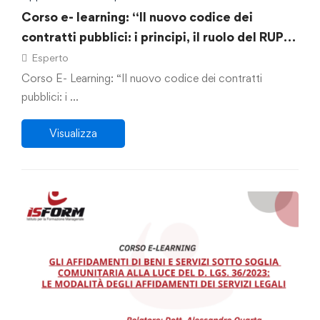
Corso e- learning: “Il nuovo codice dei
contratti pubblici: i principi, il ruolo del RUP, i
tempi, la digitalizzazione dei contratti”.
Esperto
Corso E- Learning: “Il nuovo codice dei contratti
pubblici: i …
Visualizza