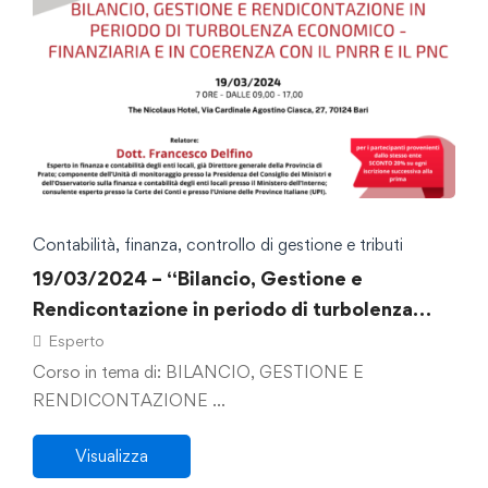
Contabilità, finanza, controllo di gestione e tributi
19/03/2024 – “Bilancio, Gestione e
Rendicontazione in periodo di turbolenza
economico – finanziaria e in coerenza con il
Esperto
PNRR e il PNC: compiti di direzione per
Corso in tema di: BILANCIO, GESTIONE E
progetti nel contesto delle responsabilità di
RENDICONTAZIONE …
risultato, la revisione del TUEL, evoluzione
Visualizza
normativa e filosofia del diritto contabile”