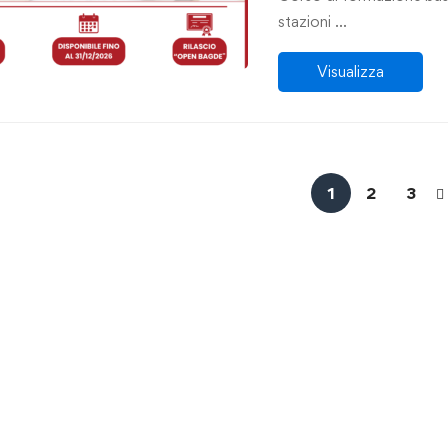
stazioni …
Visualizza
1
2
3