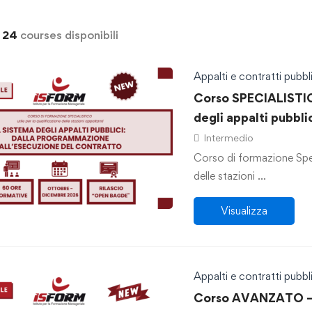
i
24
courses disponibili
Appalti e contratti pubbli
Corso SPECIALISTIC
degli appalti pubbl
all’esecuzione del 
Intermedio
Corso di formazione Speci
delle stazioni …
Visualizza
Appalti e contratti pubbli
Corso AVANZATO – 1