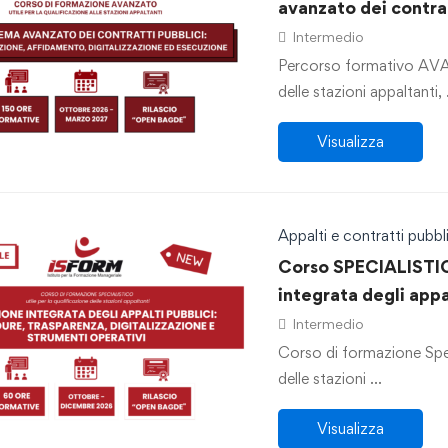
avanzato dei contra
affidamento, digita
Intermedio
Percorso formativo AVAN
delle stazioni appaltanti,
Visualizza
Appalti e contratti pubbli
Corso SPECIALISTIC
integrata degli appa
trasparenza, digital
Intermedio
operativi”
Corso di formazione Speci
delle stazioni …
Visualizza