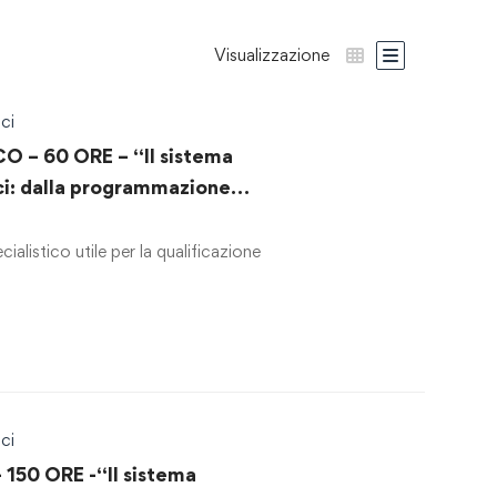
Visualizzazione
ci
O – 60 ORE – “Il sistema
ici: dalla programmazione
contratto”
alistico utile per la qualificazione
ci
50 ORE -“Il sistema