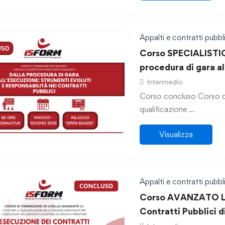
Appalti e contratti pubbli
Corso SPECIALISTIC
procedura di gara a
evoluti e responsabi
Intermedio
Corso concluso Corso di 
qualificazione …
Visualizza
Appalti e contratti pubbli
Corso AVANZATO L1 
Contratti Pubblici d