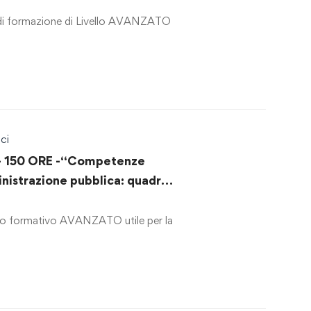
i formazione di Livello AVANZATO
ci
 150 ORE -“Competenze
nistrazione pubblica: quadro
ie di attuazione nel Codice
ci”
o formativo AVANZATO utile per la