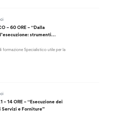
ci
O – 60 ORE – “Dalla
ll’esecuzione: strumenti
lità nei contratti pubblici”
formazione Specialistico utile per la
ci
– 14 ORE – “Esecuzione dei
i Servizi e Forniture”