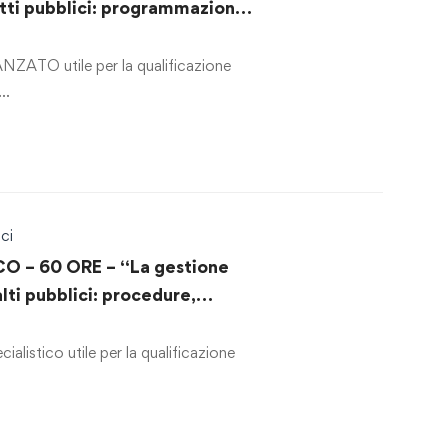
tti pubblici: programmazione,
lizzazione ed esecuzione”
ZATO utile per la qualificazione
 …
ci
O – 60 ORE – “La gestione
lti pubblici: procedure,
izzazione e strumenti
alistico utile per la qualificazione