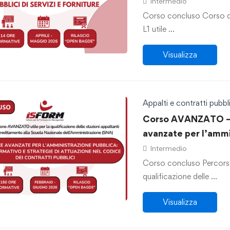
Intermedio
Corso concluso Corso d
L1 utile …
Visualizza
Appalti e contratti pubbli
Corso AVANZATO –
avanzate per l’ammi
normativo e strateg
Intermedio
dei Contratti Pubbli
Corso concluso Percors
qualificazione delle …
Visualizza