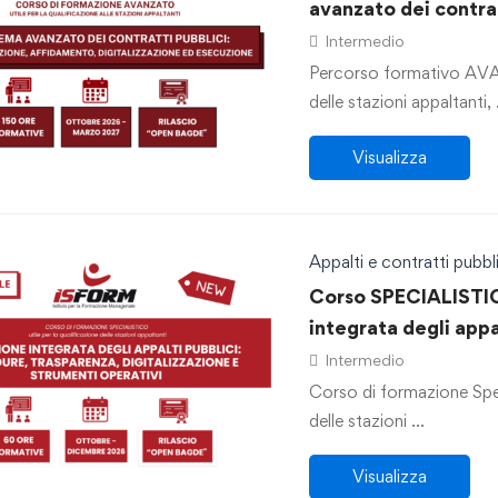
avanzato dei contra
affidamento, digita
Intermedio
Percorso formativo AVAN
delle stazioni appaltanti,
Visualizza
Appalti e contratti pubbli
Corso SPECIALISTIC
integrata degli appa
trasparenza, digital
Intermedio
operativi”
Corso di formazione Speci
delle stazioni …
Visualizza