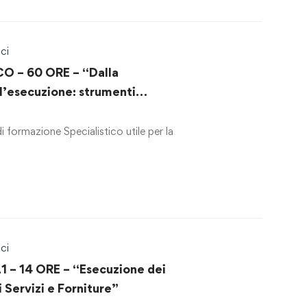
ci
O – 60 ORE – “Dalla
ll’esecuzione: strumenti
lità nei contratti pubblici”
formazione Specialistico utile per la
ci
– 14 ORE – “Esecuzione dei
i Servizi e Forniture”