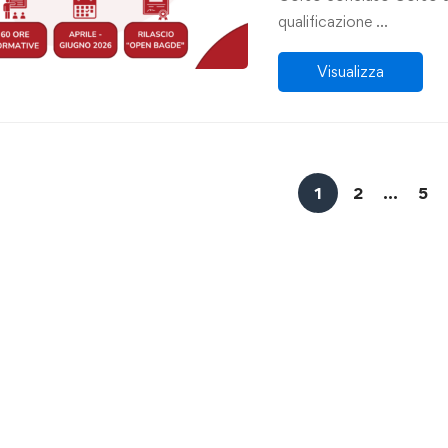
qualificazione …
Visualizza
1
2
…
5