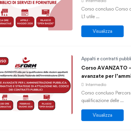
Intermedio
Corso concluso Corso d
L1 utile …
Visualizza
Appalti e contratti pubbli
Corso AVANZATO –
avanzate per l’ammi
normativo e strateg
Intermedio
dei Contratti Pubbli
Corso concluso Percors
qualificazione delle …
Visualizza