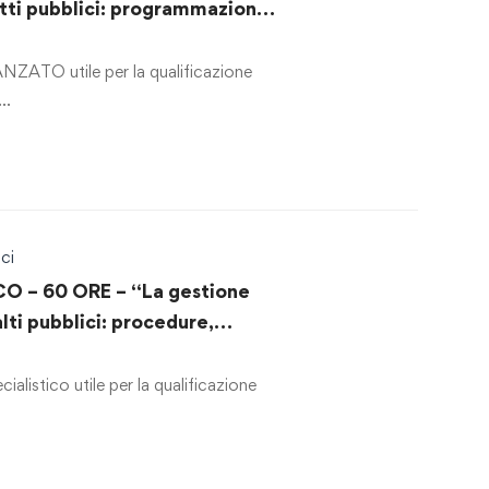
tti pubblici: programmazione,
lizzazione ed esecuzione”
ZATO utile per la qualificazione
 …
ci
O – 60 ORE – “La gestione
lti pubblici: procedure,
izzazione e strumenti
alistico utile per la qualificazione