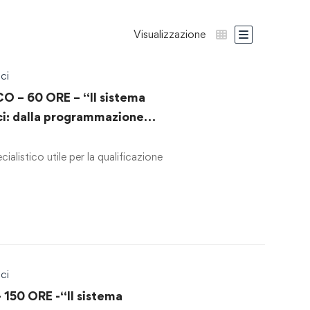
Visualizzazione
ci
O – 60 ORE – “Il sistema
ici: dalla programmazione
contratto”
alistico utile per la qualificazione
ci
50 ORE -“Il sistema