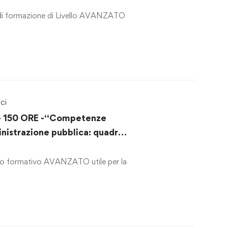
i formazione di Livello AVANZATO
ci
 150 ORE -“Competenze
nistrazione pubblica: quadro
ie di attuazione nel Codice
ci”
o formativo AVANZATO utile per la