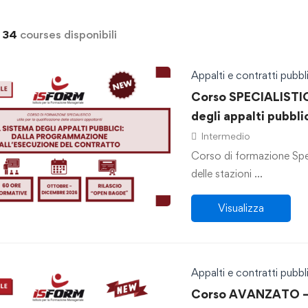
i
34
courses disponibili
Appalti e contratti pubbli
Corso SPECIALISTIC
degli appalti pubbl
all’esecuzione del 
Intermedio
Corso di formazione Speci
delle stazioni …
Visualizza
Appalti e contratti pubbli
Corso AVANZATO – 1