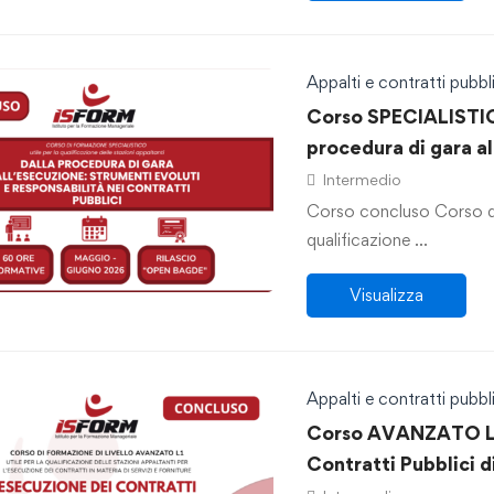
Appalti e contratti pubbli
Corso SPECIALISTIC
procedura di gara a
evoluti e responsabi
Intermedio
Corso concluso Corso di 
qualificazione …
Visualizza
Appalti e contratti pubbli
Corso AVANZATO L1 
Contratti Pubblici d