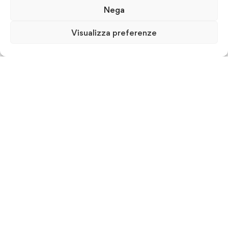
Nega
Visualizza preferenze
ISFORM & Consulting srl - Istituto per la Formazione
Manageriale
P.IVA 07607700726