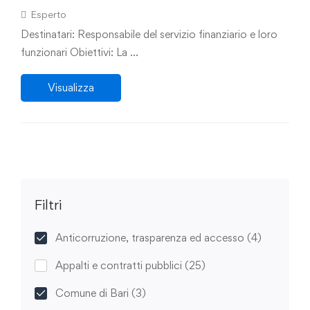
e-fattura: la corretta gestione dei tempi di
Esperto
pagamento”
Destinatari: Responsabile del servizio finanziario e loro
funzionari Obiettivi: La …
Visualizza
Filtri
Anticorruzione, trasparenza ed accesso
(4)
Appalti e contratti pubblici
(25)
Comune di Bari
(3)