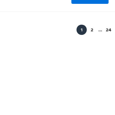
1
2
…
24