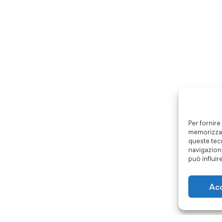
Per fornire
memorizzar
queste tec
navigazione
può influir
Ac