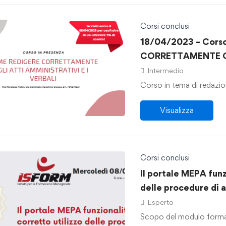
Corsi conclusi
18/04/2023 – Cor
CORRETTAMENTE GL
VERBALI”
Intermedio
Corso in tema di redazion
Visualizza
Corsi conclusi
Il portale MEPA funz
delle procedure di a
08/03/2023
Esperto
Scopo del modulo formati