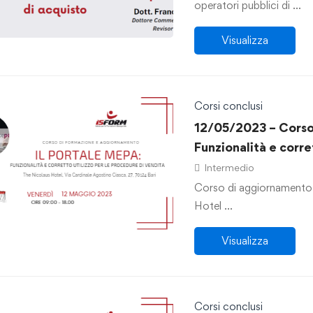
operatori pubblici di …
Visualizza
Corsi conclusi
12/05/2023 – Corso:
Funzionalità e corre
di vendita
Intermedio
Corso di aggiornamento 
Hotel …
Visualizza
Corsi conclusi