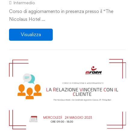
procedure di vendita
Intermedio
Corso di aggiornamento in presenza presso il “The
Nicolaus Hotel …
Visualizza