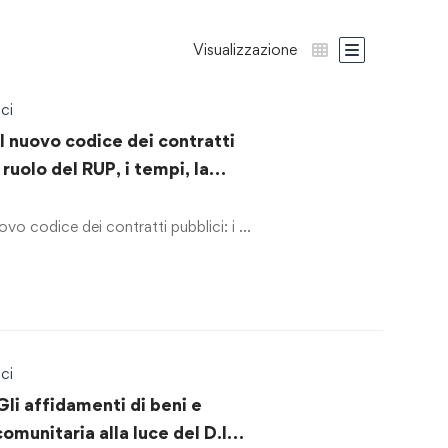
Visualizzazione
ci
Il nuovo codice dei contratti
il ruolo del RUP, i tempi, la
 contratti”.
ovo codice dei contratti pubblici: i …
ci
Gli affidamenti di beni e
comunitaria alla luce del D.lgs.