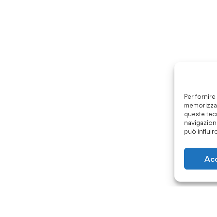
Per fornire
memorizzar
queste tec
navigazione
può influir
Ac