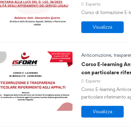
36/2023: le modalità
Esperto
legali.”
Corso di formazione E-lea
Visualizza
Anticorruzione, traspar
Corso E-learning An
con particolare rife
Esperto
Corso E-learning Antico
particolare riferimento ag
Visualizza