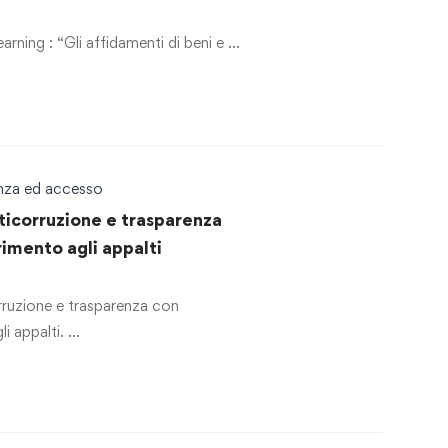
 degli affidamenti dei servizi
rning : “Gli affidamenti di beni e …
enza ed accesso
ticorruzione e trasparenza
rimento agli appalti
rruzione e trasparenza con
li appalti. …